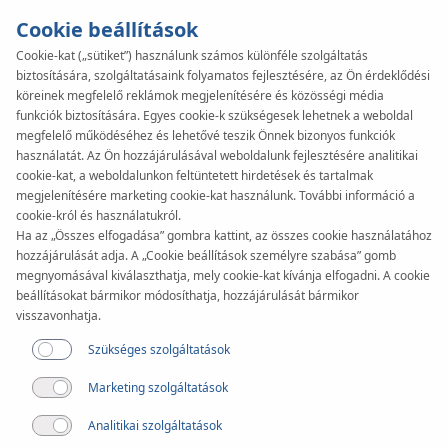
Cookie beállítások
Cookie-kat („sütiket”) használunk számos különféle szolgáltatás
biztosítására, szolgáltatásaink folyamatos fejlesztésére, az Ön érdeklődési
KAN-therm
SYSTEM
köreinek megfelelő reklámok megjelenítésére és közösségi média
Push
funkciók biztosítására. Egyes cookie-k szükségesek lehetnek a weboldal
megfelelő működéséhez és lehetővé teszik Önnek bizonyos funkciók
használatát. Az Ön hozzájárulásával weboldalunk fejlesztésére analitikai
cookie-kat, a weboldalunkon feltüntetett hirdetések és tartalmak
Dokumentumok
megjelenítésére marketing cookie-kat használunk. További információ a
cookie-król és használatukról.
Ha az „Összes elfogadása” gombra kattint, az összes cookie használatához
Átmérőtartomány
hozzájárulását adja. A „Cookie beállítások személyre szabása” gomb
12-32 mm
megnyomásával kiválaszthatja, mely cookie-kat kívánja elfogadni. A cookie
beállításokat bármikor módosíthatja, hozzájárulását bármikor
visszavonhatja.
Alkalmazás
Szükséges szolgáltatások
Marketing szolgáltatások
Analitikai szolgáltatások