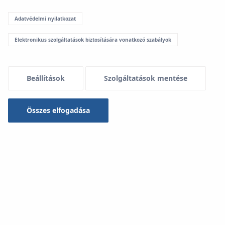
Adatvédelmi nyilatkozat
Menu Systemowe
Elektronikus szolgáltatások biztosítására vonatkozó szabályok
Letöltések
Beállítások
Szolgáltatások mentése
KAN-therm rendszer
Összes elfogadása
Típus
-- kiválasztás --
Keresés