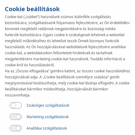
Cookie beállítások
Cookie-kat („sütiket”) használunk számos különféle szolgáltatás
biztosítására, szolgáltatásaink folyamatos fejlesztésére, az Ön érdeklődési
KAN-therm
SYSTEM
köreinek megfelelő reklámok megjelenítésére és közösségi média
Steel
funkciók biztosítására. Egyes cookie-k szükségesek lehetnek a weboldal
megfelelő működéséhez és lehetővé teszik Önnek bizonyos funkciók
használatát. Az Ön hozzájárulásával weboldalunk fejlesztésére analitikai
cookie-kat, a weboldalunkon feltüntetett hirdetések és tartalmak
Szerszámok
megjelenítésére marketing cookie-kat használunk. További információ a
cookie-król és használatukról.
Ha az „Összes elfogadása” gombra kattint, az összes cookie használatához
Átmérőtartomány
hozzájárulását adja. A „Cookie beállítások személyre szabása” gomb
12-108 mm
megnyomásával kiválaszthatja, mely cookie-kat kívánja elfogadni. A cookie
beállításokat bármikor módosíthatja, hozzájárulását bármikor
visszavonhatja.
Alkalmazás
Szükséges szolgáltatások
Marketing szolgáltatások
Analitikai szolgáltatások