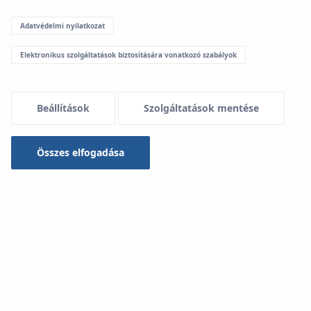
Adatvédelmi nyilatkozat
Menu Systemowe
Elektronikus szolgáltatások biztosítására vonatkozó szabályok
Letöltések
Beállítások
Szolgáltatások mentése
KAN-therm rendszer
Összes elfogadása
Típus
-- kiválasztás --
Keresés