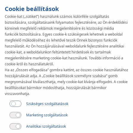
Cookie beállítások
Cookie-kat („sütiket”) használunk számos különféle szolgáltatás
biztosítására, szolgáltatásaink folyamatos fejlesztésére, az Ön érdeklődési
KAN-therm
SYSTEM
köreinek megfelelő reklámok megjelenítésére és közösségi média
InoxFlow
funkciók biztosítására. Egyes cookie-k szükségesek lehetnek a weboldal
megfelelő működéséhez és lehetővé teszik Önnek bizonyos funkciók
használatát. Az Ön hozzájárulásával weboldalunk fejlesztésére analitikai
cookie-kat, a weboldalunkon feltüntetett hirdetések és tartalmak
Dokumentumok
megjelenítésére marketing cookie-kat használunk. További információ a
cookie-król és használatukról.
Ha az „Összes elfogadása” gombra kattint, az összes cookie használatához
Alkalmazás
hozzájárulását adja. A „Cookie beállítások személyre szabása” gomb
megnyomásával kiválaszthatja, mely cookie-kat kívánja elfogadni. A cookie
beállításokat bármikor módosíthatja, hozzájárulását bármikor
visszavonhatja.
Szükséges szolgáltatások
Marketing szolgáltatások
Analitikai szolgáltatások