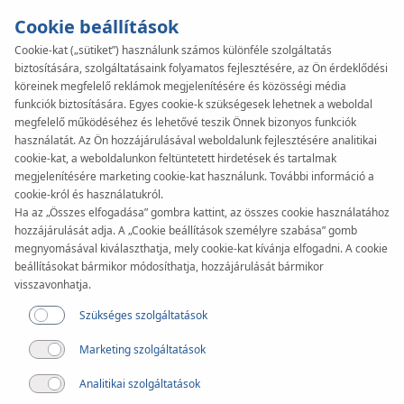
Cookie beállítások
Cookie-kat („sütiket”) használunk számos különféle szolgáltatás
biztosítására, szolgáltatásaink folyamatos fejlesztésére, az Ön érdeklődési
köreinek megfelelő reklámok megjelenítésére és közösségi média
funkciók biztosítására. Egyes cookie-k szükségesek lehetnek a weboldal
megfelelő működéséhez és lehetővé teszik Önnek bizonyos funkciók
használatát. Az Ön hozzájárulásával weboldalunk fejlesztésére analitikai
cookie-kat, a weboldalunkon feltüntetett hirdetések és tartalmak
megjelenítésére marketing cookie-kat használunk. További információ a
cookie-król és használatukról.
Ha az „Összes elfogadása” gombra kattint, az összes cookie használatához
hozzájárulását adja. A „Cookie beállítások személyre szabása” gomb
megnyomásával kiválaszthatja, mely cookie-kat kívánja elfogadni. A cookie
Adatvédelmi nyilatkozat
beállításokat bármikor módosíthatja, hozzájárulását bármikor
visszavonhatja.
Szükséges szolgáltatások
Marketing szolgáltatások
ADATVÉDELMI NYILATKOZAT
Analitikai szolgáltatások
– SZEMÉLYES ADATOK VÉDELMÉVEL KAPCSOLATOS