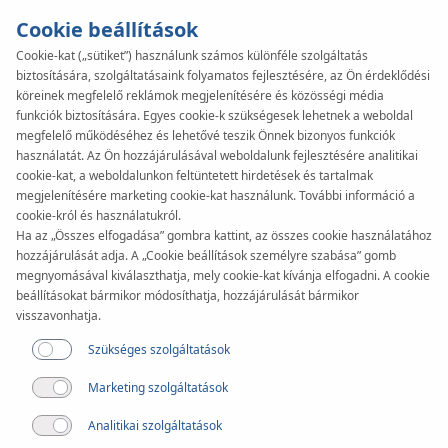
Cookie beállítások
Cookie-kat („sütiket”) használunk számos különféle szolgáltatás
biztosítására, szolgáltatásaink folyamatos fejlesztésére, az Ön érdeklődési
KAN-therm
SYSTEM
köreinek megfelelő reklámok megjelenítésére és közösségi média
ultraPRESS
funkciók biztosítására. Egyes cookie-k szükségesek lehetnek a weboldal
megfelelő működéséhez és lehetővé teszik Önnek bizonyos funkciók
használatát. Az Ön hozzájárulásával weboldalunk fejlesztésére analitikai
cookie-kat, a weboldalunkon feltüntetett hirdetések és tartalmak
Szerszámok
megjelenítésére marketing cookie-kat használunk. További információ a
cookie-król és használatukról.
Ha az „Összes elfogadása” gombra kattint, az összes cookie használatához
Átmérőtartomány
hozzájárulását adja. A „Cookie beállítások személyre szabása” gomb
16-63 mm
megnyomásával kiválaszthatja, mely cookie-kat kívánja elfogadni. A cookie
beállításokat bármikor módosíthatja, hozzájárulását bármikor
visszavonhatja.
Alkalmazás
Szükséges szolgáltatások
Marketing szolgáltatások
Analitikai szolgáltatások