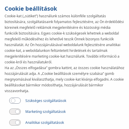
Cookie beállítások
Cookie-kat („sütiket”) használunk számos különféle szolgáltatás
biztosítására, szolgáltatásaink folyamatos fejlesztésére, az Ön érdeklődési
köreinek megfelelő reklámok megjelenítésére és közösségi média
funkciók biztosítására. Egyes cookie-k szükségesek lehetnek a weboldal
megfelelő működéséhez és lehetővé teszik Önnek bizonyos funkciók
használatát. Az Ön hozzájárulásával weboldalunk fejlesztésére analitikai
cookie-kat, a weboldalunkon feltüntetett hirdetések és tartalmak
megjelenítésére marketing cookie-kat használunk. További információ a
cookie-król és használatukról.
KAN Csoport etikai
Ha az „Összes elfogadása” gombra kattint, az összes cookie használatához
hozzájárulását adja. A „Cookie beállítások személyre szabása” gomb
megnyomásával kiválaszthatja, mely cookie-kat kívánja elfogadni. A cookie
irányelvek
beállításokat bármikor módosíthatja, hozzájárulását bármikor
visszavonhatja.
Szükséges szolgáltatások
Marketing szolgáltatások
Analitikai szolgáltatások