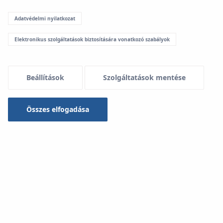
Adatvédelmi nyilatkozat
Menu Systemowe
Elektronikus szolgáltatások biztosítására vonatkozó szabályok
Alkalmazás
Beállítások
Szolgáltatások mentése
A KAN-therm SMART rendszer a hőmérséklet
ellenőrzésére és szabályozására szolgál és egylakásos,
Összes elfogadása
többlakásos épületekben és középületekben is
használható:
radiátoros fűtő- és hűtőberendezésekhez,
felszíni fűtő- és hűtőberendezésekhez,
padlófűtéshez, fali és mennyezeti fűtéshez.