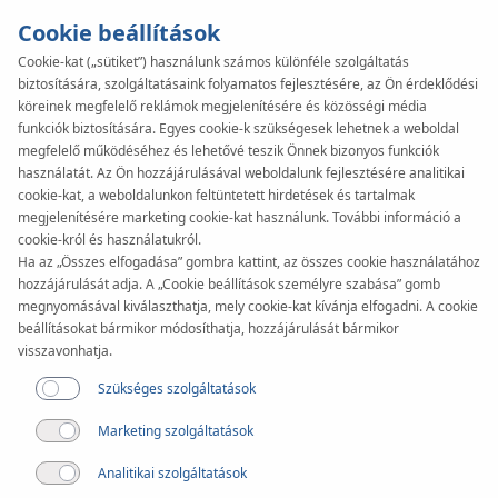
Cookie beállítások
Cookie-kat („sütiket”) használunk számos különféle szolgáltatás
biztosítására, szolgáltatásaink folyamatos fejlesztésére, az Ön érdeklődési
KAN-therm
SYSTEM
köreinek megfelelő reklámok megjelenítésére és közösségi média
funkciók biztosítására. Egyes cookie-k szükségesek lehetnek a weboldal
Automatics
megfelelő működéséhez és lehetővé teszik Önnek bizonyos funkciók
használatát. Az Ön hozzájárulásával weboldalunk fejlesztésére analitikai
cookie-kat, a weboldalunkon feltüntetett hirdetések és tartalmak
SMART
megjelenítésére marketing cookie-kat használunk. További információ a
cookie-król és használatukról.
Ha az „Összes elfogadása” gombra kattint, az összes cookie használatához
hozzájárulását adja. A „Cookie beállítások személyre szabása” gomb
megnyomásával kiválaszthatja, mely cookie-kat kívánja elfogadni. A cookie
beállításokat bármikor módosíthatja, hozzájárulását bármikor
visszavonhatja.
Szükséges szolgáltatások
Marketing szolgáltatások
Analitikai szolgáltatások