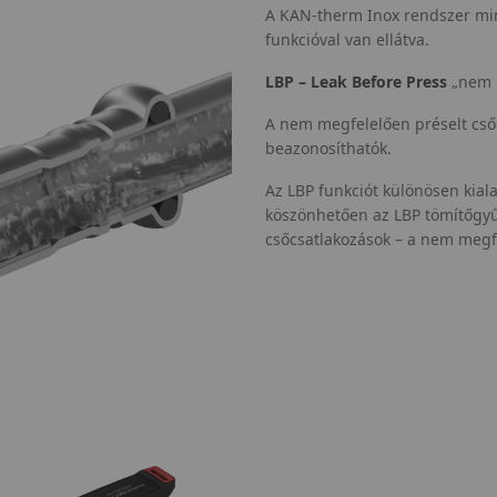
A KAN-therm Inox rendszer min
funkcióval van ellátva.
LBP – Leak Before Press
„nem m
A nem megfelelően préselt cső
beazonosíthatók.
Az LBP funkciót különösen kiala
köszönhetően az LBP tömítőgy
csőcsatlakozások – a nem megfe