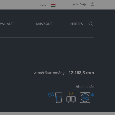
Az ön fiókja
Nyelv
VÁLLALAT
KAPCSOLAT
KERESÉS
12-168,3 mm
Átmérőtartomány
Alkalmazás