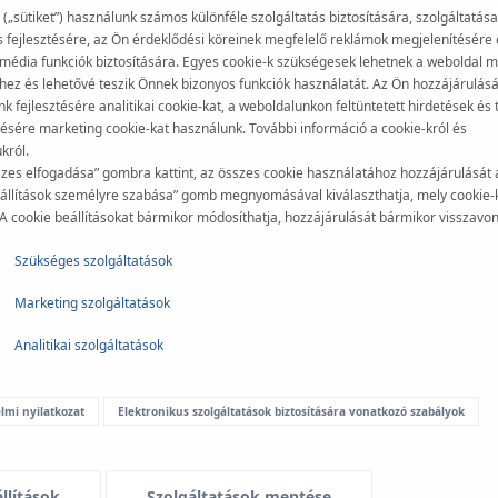
króm-nikkel-molibdén X2CrNiMo
 („sütiket”) használunk számos különféle szolgáltatás biztosítására, szolgáltatása
szerint és AISI 316L alapján gyá
 fejlesztésére, az Ön érdeklődési köreinek megfelelő reklámok megjelenítésére 
média funkciók biztosítására. Egyes cookie-k szükségesek lehetnek a weboldal m
z és lehetővé teszik Önnek bizonyos funkciók használatát. Az Ön hozzájárulásá
k fejlesztésére analitikai cookie-kat, a weboldalunkon feltüntetett hirdetések és
ésére marketing cookie-kat használunk. További információ a cookie-król és
król.
zes elfogadása” gombra kattint, az összes cookie használatához hozzájárulását 
állítások személyre szabása” gomb megnyomásával kiválaszthatja, mely cookie-k
 A cookie beállításokat bármikor módosíthatja, hozzájárulását bármikor visszavon
Szükséges szolgáltatások
Marketing szolgáltatások
Analitikai szolgáltatások
lmi nyilatkozat
Elektronikus szolgáltatások biztosítására vonatkozó szabályok
Alternatíva a forrasztásr
A
„Press”
technológia, melyet 
megbízható csőcsatlakozások gy
llítások
Szolgáltatások mentése