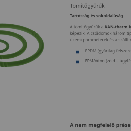
Tömítőgyűrűk
Tartósság és sokoldalúság
A tömítőgyűrűk a
KAN‑therm I
képezik. A csőidomok három tí
üzemi paraméterek és a szállít
EPDM (gyárilag felszerel
FPM/Viton (zöld – ügyfél
A
nem megfelelő présel