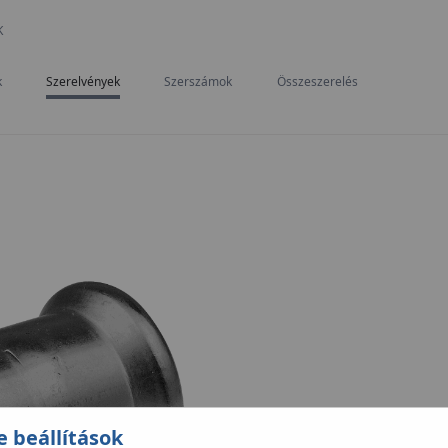
K
k
Szerelvények
Szerszámok
Összeszerelés
e beállítások
A
KAN‑therm Inox
rendszer cs