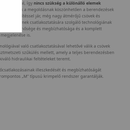
éselése által, így
nincs szükség a különálló elemek
ására
. Ennek a megoldásnak köszönhetően a berendezések
lis erőfeszítéssel jár, még nagy átmérőjű csövek és
rendszerelemek csatlakoztatására szolgáló technológiának
sok kiváló minősége és megbízhatósága és a komplett
 megjelenése is.
ológiával való csatlakoztatásával lehetővé válik a csövek
sztmetszeti szűkülés mellett, amely a teljes berendezésben
iváló hidraulikai feltételeket teremt.
őcsatlakozásainak illeszkedését és megbízhatóságát
rompontos „M” típusú krimpelő rendszer garantálják.