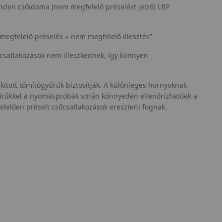
den csőidoma (nem megfelelő préselést jelző) LBP
egfelelő préselés = nem megfelelő illesztés”
csatlakozások nem illeszkednek, így könnyen
kított tömítőgyűrűk biztosítják. A különleges hornyoknak
űrűkkel a nyomáspróbák során könnyedén ellenőrizhetőek a
lelően préselt csőcsatlakozások ereszteni fognak.