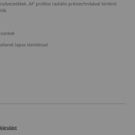
sővezetékek „M” profilos radiális préstechnikával történő
alók.
csonkok
ollandi lapos tömítéssel
járulást