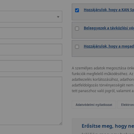
Hozzájárulok, hogy a KAN Sp
Beleegyezek a távközlési vé
Hozzájárulok, hogy a megad
A személyes adatok megosztása önkén
funkciók megfelelő működéséhez. Az a
adatkezelés korlátozásához, adathord
adatfeldolgozás törvényességét nem 
tett panaszhoz való jogról, valamint a
Adatvédelmi nyilatkozat
Elektron
Erősítse meg, hogy n