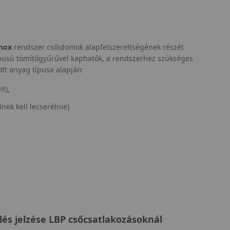
nox
rendszer csőidomok alapfelszereltségének részét
pusú tömítőgyűrűvel kaphatók, a rendszerhez szükséges
ott anyag típusa alapján:
t),
nek kell lecserélnie)
és jelzése LBP csőcsatlakozásoknál