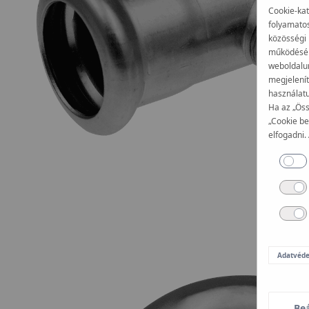
Cookie-kat
folyamatos
közösségi 
működéséhe
weboldalun
megjelenít
használatu
Ha az „Öss
„Cookie be
elfogadni.
Adatvéde
Beá