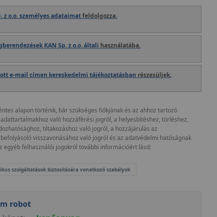
. z o.o. személyes adataimat
feldolgozza
.
gberendezések KAN Sp. z o.o. általi
használatába
.
ott e-mail címen kereskedelmi tájékoztatásban
részesüljek
.
tes alapon történik, bár szükséges fiókjának és az ahhoz tartozó
dattartalmakhoz való hozzáférési jogról, a helyesbítéshez, törléshez,
ozhatósághoz, tiltakozáshoz való jogról, a hozzájárulás az
befolyásoló visszavonásához való jogról és az adatvédelmi hatóságnak
z egyéb felhasználói jogokról további információért lásd:
ikus szolgáltatások biztosítására vonatkozó szabályok
em robot