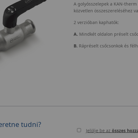
A golyósszelepek a KAN-therm c
közvetlen összeszereléséhez v
2 verzióban kaphatók:
A.
Mindkét oldalon préselt cső
B.
Rápréselt csőcsonkok és félh
eretne tudni?
Jelölje be az
összes hozzá