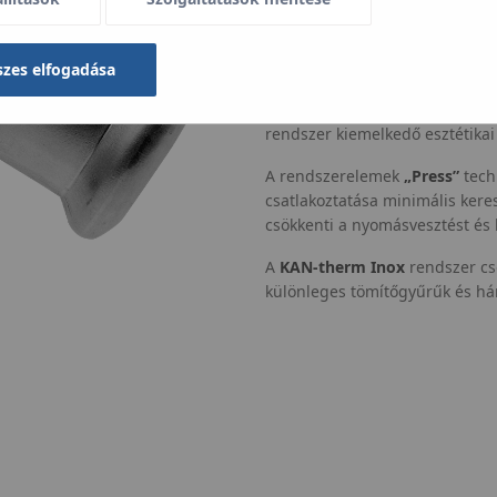
krimpelő szerszámokkal való pr
forrasztására vagy menetvág
összeszerelése abszolút minimá
szes elfogadása
csőidomok esetén is. Ennek a 
hála biztosítható a csatlakozá
rendszer kiemelkedő esztétikai
A rendszerelemek
„Press”
techn
csatlakoztatása minimális kere
csökkenti a nyomásvesztést és k
A
KAN-therm Inox
rendszer cs
különleges tömítőgyűrűk és há