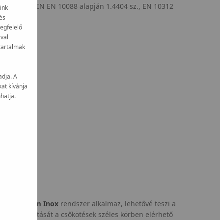
17 12 2, DIN EN 10088 alapján 1.4404 sz., EN 10312
ink
rtva).
és
egfelelő
val
 tartalmak
adja. A
at kívánja
hatja.
a
a
KAN‑therm Inox
rendszer alkalmaz, lehetővé teszi a
ors kialakítását a csőkötések széles körben elérhető