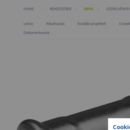
HOME
RENDSZEREK
INOX
CURRENT:
SZERELVÉNYE
Leírás
Alkalmazás
Korábbi projektek
Csöve
Dokumentumok
Cooki